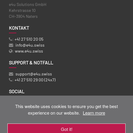
e4u Solutions GmbH
Kehrstrasse 10
CH-3904 Naters
KONTAKT
:
+41 27 510 20 05
:
info@e4u.swiss
:
www.e4u.swiss
SUPPORT & NOTFALL
:
support@e4u.swiss
:
+41 27 510 29 00 (24x7)
SOCIAL
:
Facebook
This website uses cookies to ensure you get the best
experience on our website.
Learn more
Got it!
Datenschutz
|
Impressum